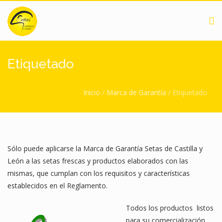
Pasar al contenido principal
Etiquetado
Usted está aquí
Inicio
/
Marca de Garantía
/
Etiquetado
Sólo puede aplicarse la Marca de Garantía Setas de Castilla y
León a las setas frescas y productos elaborados con las
mismas, que cumplan con los requisitos y características
establecidos en el Reglamento.
Todos los productos listos
para su comercialización,