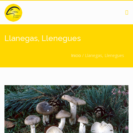
Pasar al contenido principal
Llanegas, Llenegues
Usted está aquí
Inicio
/
Llanegas, Llenegues