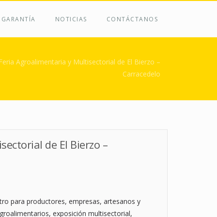
 GARANTÍA
NOTICIAS
CONTÁCTANOS
uí
ria Agroalimentaria y Multisectorial de El Bierzo –
Carracedelo
ectorial de El Bierzo –
tro para productores, empresas, artesanos y
roalimentarios, exposición multisectorial,