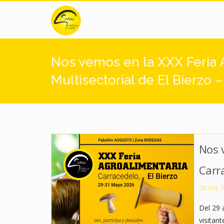
Pasar al contenido principal
Nos vemos en la XXX Feria 
Multisectorial de El Bierzo 
carracedelo_2026.jpg
Nos v
Carr
28 May 
Del 29 
visitan