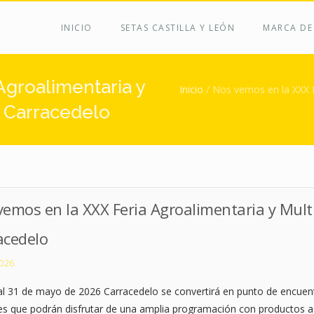
INICIO
SETAS CASTILLA Y LEÓN
MARCA DE
Usted está aq
Agroalimentaria y
Inicio
/
Nos vemos en la XXX Fe
– Carracedelo
emos en la XXX Feria Agroalimentaria y Multis
acedelo
2026
al 31 de mayo de 2026 Carracedelo se convertirá en punto de encuen
tes que podrán disfrutar de una amplia programación con productos ag