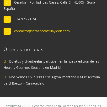
Cesefor - Pol. Ind. Las Casas, Calle C - 42.005 - Soria -
España
+34 975.21.24.53
contacto@setasdecastillayleon.com
Últimas noticias
Boletus y chantarelas participan en la nueva edición de las
Healthy Gourmet Seasons en Madrid
Nos vemos en la XXX Feria Agroalimentaria y Multisectorial
de El Bierzo – Carracedelo
Copyright © 2019 |
Cesefor
.
Aviso Legal
.
Acceso Usuario
. Todos los